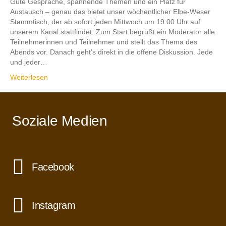
Gute Gespräche, spannende Themen und ein Platz für
Austausch – genau das bietet unser wöchentlicher Elbe-Weser
Stammtisch, der ab sofort jeden Mittwoch um 19:00 Uhr auf
unserem Kanal stattfindet. Zum Start begrüßt ein Moderator alle
Teilnehmerinnen und Teilnehmer und stellt das Thema des
Abends vor. Danach geht’s direkt in die offene Diskussion. Jede
und jeder…
Weiterlesen
Soziale Medien
Facebook
Instagram