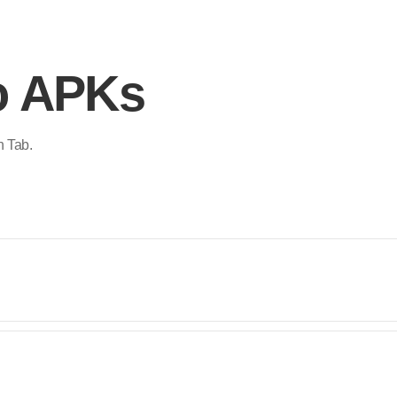
lo APKs
n Tab.