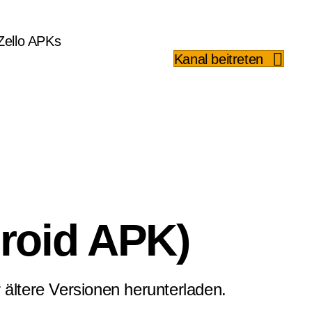
 Zello APKs
Kanal beitreten
droid APK)
 ältere Versionen herunterladen.