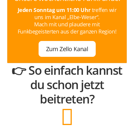
Jeden Sonntag um 11:00 Uhr
treffen wir
uns im Kanal „Elbe-Weser“.
Mach mit und plaudere mit
Funkbegeisterten aus der ganzen Region!
Zum Zello Kanal
👉 So einfach kannst
du schon jetzt
beitreten?